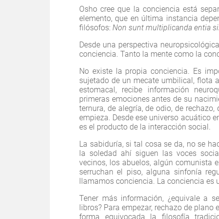
Osho cree que la conciencia está sepa
elemento, que en última instancia depe
filósofos:
Non sunt multiplicanda entia s
Desde una perspectiva neuropsicológica
conciencia. Tanto la mente como la conci
No existe la propia conciencia. Es imp
sujetado de un mecate umbilical, flota ai
estomacal, recibe información neuro
primeras emociones antes de su nacimie
ternura, de alegría, de odio, de rechaz
empieza. Desde ese universo acuático e
es el producto de la interacción social.
La sabiduría, si tal cosa se da, no se 
la soledad ahí siguen las voces social
vecinos, los abuelos, algún comunista ex
serruchan el piso, alguna sinfonía re
llamamos conciencia. La conciencia es 
Tener más información, ¿equivale a s
libros? Para empezar, rechazo de plano e
forma equivocada la filosofía tradi