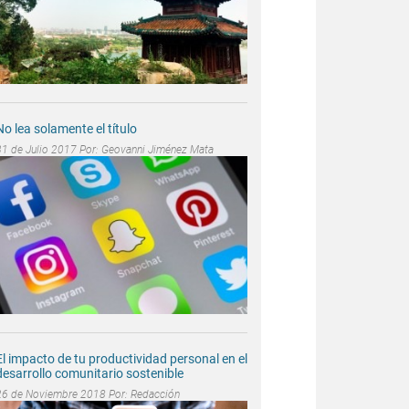
No lea solamente el título
31 de Julio 2017 Por:
Geovanni Jiménez Mata
El impacto de tu productividad personal en el
desarrollo comunitario sostenible
26 de Noviembre 2018 Por:
Redacción