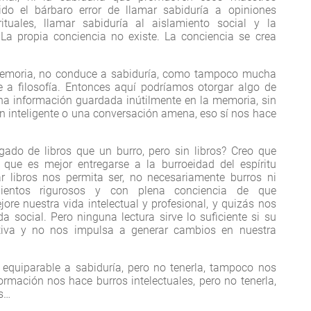
tido el bárbaro error de llamar sabiduría a opiniones
rituales, llamar sabiduría al aislamiento social y la
La propia conciencia no existe. La conciencia se crea
memoria, no conduce a sabiduría, como tampoco mucha
 a filosofía. Entonces aquí podríamos otorgar algo de
cha información guardada inútilmente en la memoria, sin
ón inteligente o una conversación amena, eso sí nos hace
gado de libros que un burro, pero sin libros? Creo que
que es mejor entregarse a la burroeidad del espíritu
ar libros nos permita ser, no necesariamente burros ni
ientos rigurosos y con plena conciencia de que
re nuestra vida intelectual y profesional, y quizás nos
a social. Pero ninguna lectura sirve lo suficiente si su
tiva y no nos impulsa a generar cambios en nuestra
equiparable a sabiduría, pero no tenerla, tampoco nos
rmación nos hace burros intelectuales, pero no tenerla,
s…