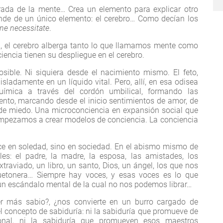
rada de la mente… Crea un elemento para explicar otro
nde de un único elemento: el cerebro… Como decían los
ine necessitate
.
, el cerebro alberga tanto lo que llamamos mente como
encia tienen su despliegue en el cerebro.
osible. Ni siquiera desde el nacimiento mismo. El feto,
sladamente en un líquido vital. Pero, allí, en esa odisea
química a través del cordón umbilical, formando las
nto, marcando desde el inicio sentimientos de amor, de
o, de miedo. Una microconciencia en expansión social que
mpezamos a crear modelos de conciencia. La conciencia
hace en soledad, sino en sociedad. En el abismo mismo de
es: el padre, la madre, la esposa, las amistades, los
traviado, un libro, un santo, Dios, un ángel, los que nos
guetonera… Siempre hay voces, y esas voces es lo que
un escándalo mental de la cual no nos podemos librar…
er más sabio?, ¿nos convierte en un burro cargado de
l concepto de sabiduría: ni la sabiduría que promueve de
cional, ni la sabiduría que promueven esos maestros