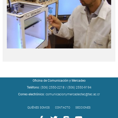
Oficina de Comunicación y Mercadeo
Teléfono:
(506) 2550-2218
/
(506) 2550-9194
Correo electrónico:
comunicacionymercadeotec@tec.ac.cr
QUIÉNES SOMOS
CONTACTO
SECCIONES