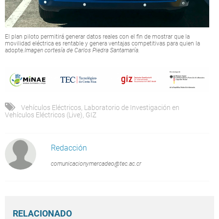
El plan piloto permitirá generar datos reales con el fin de mostrar que la
movilidad eléctrica es rentable y genera ventajas competitivas para quien la
adopte.
Imagen cortesía de Carlos Piedra Santamaría.
Vehículos Eléctricos
,
Laboratorio de Investigación en
Vehículos Eléctricos (Live)
,
GIZ
Redacción
comunicacionymercadeo@tec.ac.cr
RELACIONADO