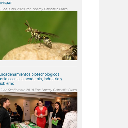
avispas
30 de Junio 2020 Por:
Noemy Chinchilla Bravo
Encadenamientos biotecnológicos
fortalecen a la academia, industria y
gobierno
12 de Septiembre 2018 Por:
Noemy Chinchilla Bravo