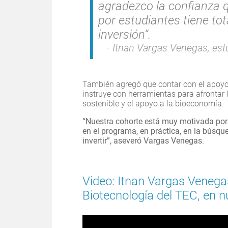
agradezco la confianza 
por estudiantes tiene to
inversión”.
Itnan Vargas Venegas, estu
También agregó que contar con el apoyo
instruye con herramientas para afrontar 
sostenible y el apoyo a la bioeconomía.
“Nuestra cohorte está muy motivada por 
en el programa, en práctica, en la búsq
invertir”, aseveró Vargas Venegas.
Video: Itnan Vargas Venegas
Biotecnología del TEC, en n