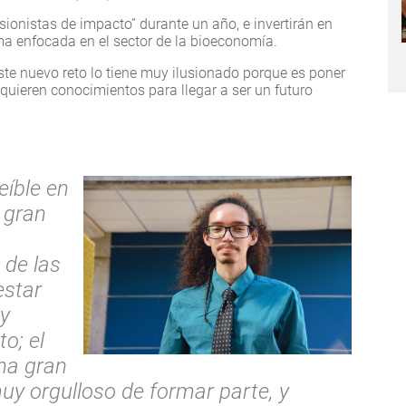
ionistas de impacto” durante un año, e invertirán en
a enfocada en el sector de la bioeconomía.
te nuevo reto lo tiene muy ilusionado porque es poner
dquieren conocimientos para llegar a ser un futuro
eíble en
 gran
 de las
star
y
o; el
na gran
muy orgulloso de formar parte, y