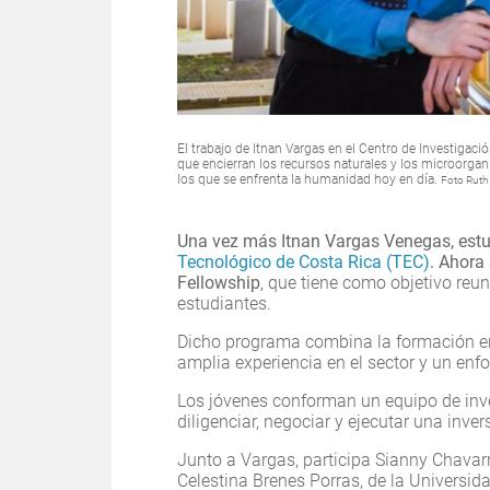
El trabajo de Itnan Vargas en el Centro de Investigació
que encierran los recursos naturales y los microorga
los que se enfrenta la humanidad hoy en día.
Foto Ruth
Una vez más Itnan Vargas Venegas, est
Tecnológico de Costa Rica (TEC)
. Ahora
Fellowship
, que tiene como objetivo reun
estudiantes.
Dicho programa combina la formación en
amplia experiencia en el sector y un enf
Los jóvenes conforman un equipo de inv
diligenciar, negociar y ejecutar una inve
Junto a Vargas, participa Sianny Chavar
Celestina Brenes Porras, de la Universid