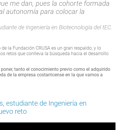
que me dan, pues la cohorte formada
tal autonomía para colocar la
diante de Ingeniería en Biotecnología del tEC.
 de la Fundación CRUSA es un gran respaldo, y lo
los retos que conlleva la búsqueda hacia el desarrollo
poner, tanto el conocimiento previo como el adquirido
ueda de la empresa costarricense en la que vamos a
, estudiante de Ingeniería en
uevo reto