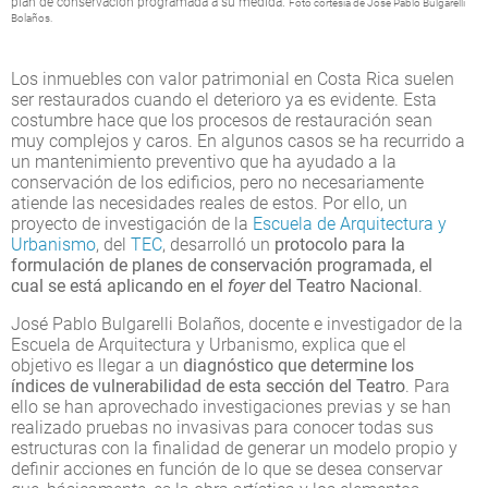
plan de conservación programada a su medida.
Foto cortesía de José Pablo Bulgarelli
Bolaños.
Los inmuebles con valor patrimonial en Costa Rica suelen
ser restaurados cuando el deterioro ya es evidente. Esta
costumbre hace que los procesos de restauración sean
muy complejos y caros. En algunos casos se ha recurrido a
un mantenimiento preventivo que ha ayudado a la
conservación de los edificios, pero no necesariamente
atiende las necesidades reales de estos. Por ello, un
proyecto de investigación de la
Escuela de Arquitectura y
Urbanismo
, del
TEC
, desarrolló un
protocolo para la
formulación de planes de conservación programada, el
cual se está aplicando en el
foyer
del Teatro Nacional
.
José Pablo Bulgarelli Bolaños, docente e investigador de la
Escuela de Arquitectura y Urbanismo, explica que el
objetivo es llegar a un
diagnóstico que determine los
índices de vulnerabilidad de esta sección del Teatro
. Para
ello se han aprovechado investigaciones previas y se han
realizado pruebas no invasivas para conocer todas sus
estructuras con la finalidad de generar un modelo propio y
definir acciones en función de lo que se desea conservar