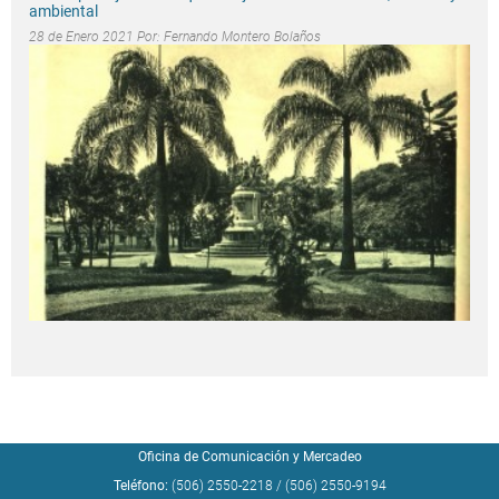
ambiental
28 de Enero 2021 Por:
Fernando Montero Bolaños
Oficina de Comunicación y Mercadeo
Teléfono:
(506) 2550-2218
/
(506) 2550-9194