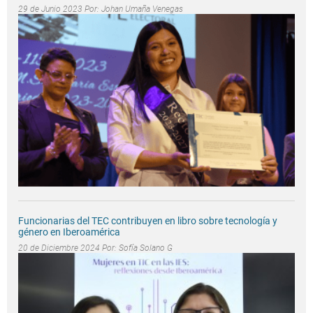
29 de Junio 2023 Por:
Johan Umaña Venegas
Funcionarias del TEC contribuyen en libro sobre tecnología y
género en Iberoamérica
20 de Diciembre 2024 Por:
Sofía Solano G