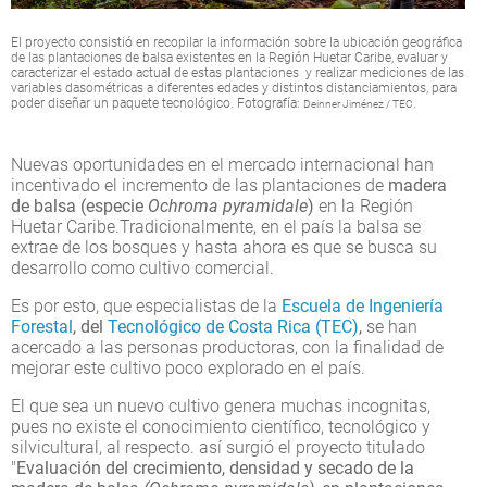
El proyecto consistió en recopilar la información sobre la ubicación geográfica
de las plantaciones de balsa existentes en la Región Huetar Caribe, evaluar y
caracterizar el estado actual de estas plantaciones y realizar mediciones de las
variables dasométricas a diferentes edades y distintos distanciamientos, para
poder diseñar un paquete tecnológico. Fotografía:
.
Deinner Jiménez / TEC
Nuevas oportunidades en el mercado internacional han
incentivado el incremento de las plantaciones de
madera
de balsa (especie
Ochroma pyramidale
)
en la Región
Huetar Caribe.Tradicionalmente, en el país la balsa se
extrae de los bosques y hasta ahora es que se busca su
desarrollo como cultivo comercial.
Es por esto, que especialistas de la
Escuela de Ingeniería
Forestal
, del
Tecnológico de Costa Rica (TEC)
,
se han
acercado a las personas productoras, con la finalidad de
mejorar este cultivo poco explorado en el país.
El que sea un nuevo cultivo genera muchas incognitas,
pues no existe el conocimiento científico, tecnológico y
silvicultural, al respecto. así surgió el proyecto titulado
"
Evaluación del crecimiento, densidad y secado de la