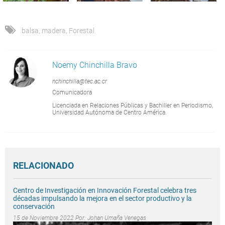
balsa
,
madera
,
Forestal
Noemy Chinchilla Bravo
nchinchilla@tec.ac.cr
Comunicadora
Licenciada en Relaciones Públicas y Bachiller en Periodismo,
Universidad Autónoma de Centro América.
RELACIONADO
Centro de Investigación en Innovación Forestal celebra tres
décadas impulsando la mejora en el sector productivo y la
conservación
15 de Noviembre 2022 Por:
Johan Umaña Venegas