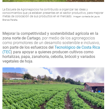
La Escuela de Agronegocios ha contribuido a organizar las ideas y
conocimientos que ya estaban presentes en el sector productivo, para mejorar
metas de colocación de sus productos en el mercado.
Imagen cortesía de Laura
Brenes Peralta.
Mejorar la competitividad y sostenibilidad agrícola en la
zona norte de Cartago
, por medio de los agronegocios
como promotores de un desarrollo sostenible e inclusivo,
son parte de los esfuerzos del
Tecnológico de Costa Rica
(TEC
) para apoyar a quienes producen cultivos como
hortalizas, papa, zanahoria, cebolla, brócoli y variados
vegetales de hoja
.