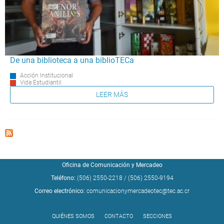
De una biblioteca a una biblioTECa
Acción Institucional
Vida Estudiantil
LEER MÁS
Oficina de Comunicación y Mercadeo
Teléfono:
(506) 2550-2218
/
(506) 2550-9194
Correo electrónico:
comunicacionymercadeotec@tec.ac.cr
QUIÉNES SOMOS
CONTACTO
SECCIONES