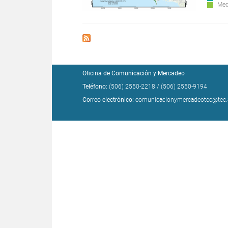
Med
Oficina de Comunicación y Mercadeo
Teléfono:
(506) 2550-2218
/
(506) 2550-9194
Correo electrónico:
comunicacionymercadeotec@tec.a