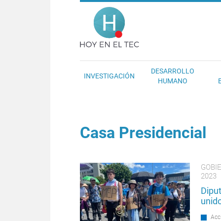
Pasar al contenido principal
Hoy en el T
DESARROLLO
INVESTIGACIÓN
HUMANO
Casa Presidencial
GOBI
2023
Dipu
unid
Acc