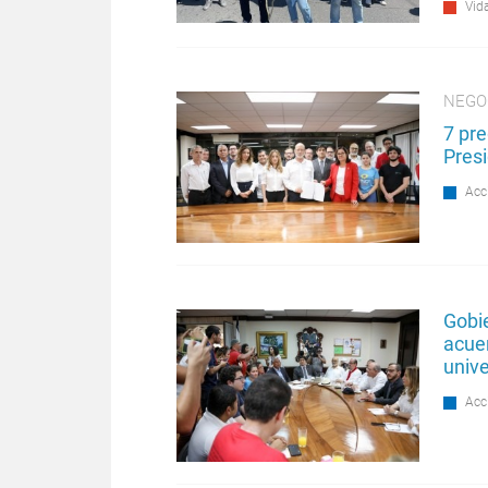
Vida
NEGO
7 pr
Presi
Acc
Gobie
acue
univ
Acc