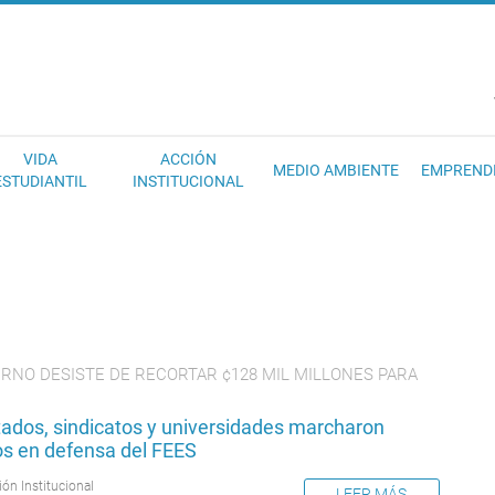
EC
VIDA
ACCIÓN
MEDIO AMBIENTE
EMPREND
ESTUDIANTIL
INSTITUCIONAL
ERNO DESISTE DE RECORTAR ¢128 MIL MILLONES PARA
tados, sindicatos y universidades marcharon
os en defensa del FEES
ión Institucional
LEER MÁS