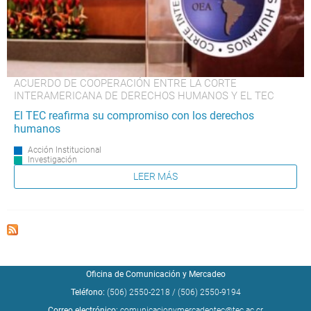
ACUERDO DE COOPERACIÓN ENTRE LA CORTE
INTERAMERICANA DE DERECHOS HUMANOS Y EL TEC
El TEC reafirma su compromiso con los derechos
humanos
Acción Institucional
Investigación
LEER MÁS
Oficina de Comunicación y Mercadeo
Teléfono:
(506) 2550-2218
/
(506) 2550-9194
Correo electrónico:
comunicacionymercadeotec@tec.ac.cr