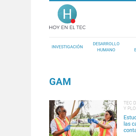
Pasar al contenido principal
Hoy en el T
DESARROLLO
INVESTIGACIÓN
HUMANO
GAM
TEC 
Y PL
Estud
las c
cont