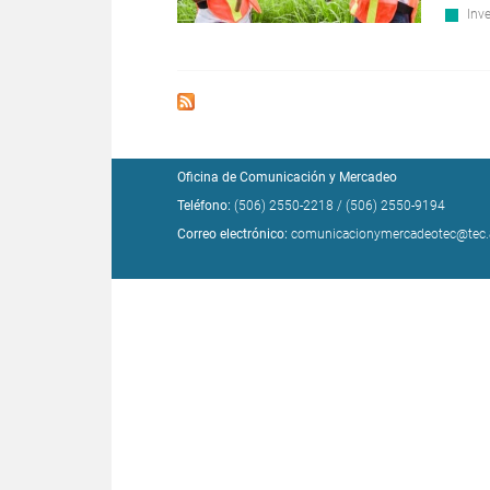
Inv
Oficina de Comunicación y Mercadeo
Teléfono:
(506) 2550-2218
/
(506) 2550-9194
Correo electrónico:
comunicacionymercadeotec@tec.a