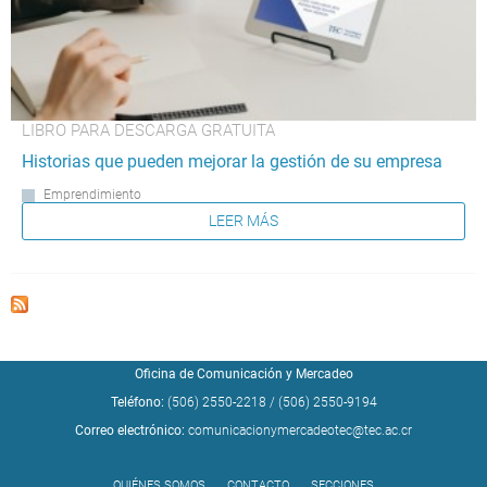
LIBRO PARA DESCARGA GRATUITA
Historias que pueden mejorar la gestión de su empresa
Emprendimiento
LEER MÁS
Oficina de Comunicación y Mercadeo
Teléfono:
(506) 2550-2218
/
(506) 2550-9194
Correo electrónico:
comunicacionymercadeotec@tec.ac.cr
QUIÉNES SOMOS
CONTACTO
SECCIONES