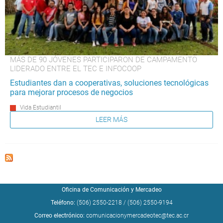
MÁS DE 90 JÓVENES PARTICIPARON DE CAMPAMENTO
LIDERADO ENTRE EL TEC E INFOCOOP
Estudiantes dan a cooperativas, soluciones tecnológicas
para mejorar procesos de negocios
Vida Estudiantil
LEER MÁS
Oficina de Comunicación y Mercadeo
Teléfono:
(506) 2550-2218
/
(506) 2550-9194
Correo electrónico:
comunicacionymercadeotec@tec.ac.cr