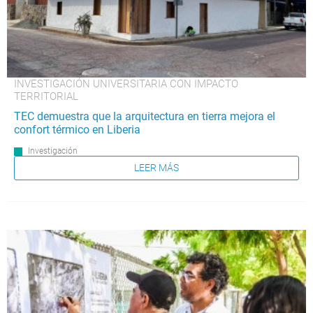
INVESTIGACIÓN UNIVERSITARIA CON IMPACTO
TERRITORIAL
TEC demuestra que la arquitectura en tierra mejora el
confort térmico en Liberia
Investigación
LEER MÁS