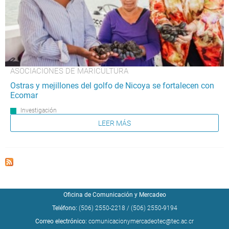
ASOCIACIONES DE MARICULTURA
Ostras y mejillones del golfo de Nicoya se fortalecen con
Ecomar
Investigación
LEER MÁS
Oficina de Comunicación y Mercadeo
Teléfono:
(506) 2550-2218
/
(506) 2550-9194
Correo electrónico:
comunicacionymercadeotec@tec.ac.cr