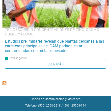
TEC DESCUBRIÓ CONCENTRACIONES DE ZINC, CROMO,
COBRE Y PLOMO
Estudios preliminares revelan que plantas cercanas a las
carreteras principales del GAM podrían estar
contaminadas con metales pesados
Investigación
LEER MÁS
Oficina de Comunicación y Mercadeo
Teléfono:
(506) 2550-2218
/
(506) 2550-9194