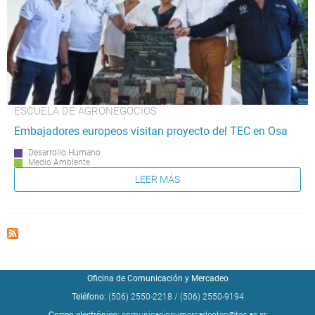
ESCUELA DE AGRONEGOCIOS
Embajadores europeos visitan proyecto del TEC en Osa
Desarrollo Humano
Medio Ambiente
LEER MÁS
Oficina de Comunicación y Mercadeo
Teléfono:
(506) 2550-2218
/
(506) 2550-9194
Correo electrónico:
comunicacionymercadeotec@tec.ac.cr