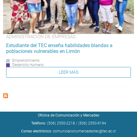
ADMINISTRACIÓN DE EMPRESAS
Estudiante del TEC enseña habilidades blandas a
poblaciones vulnerables en Limón
Emprendimiento
Desarrollo Humano
LEER MÁS
Oficina de Comunicación y Mercadeo
Teléfono:
(506) 2550-2218
/
(506) 2550-9194
Correo electrónico:
comunicacionymercadeotec@tec.ac.cr