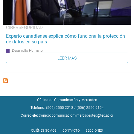
CIBERSEGURIDAD
Experto canadiense explica cómo funciona la protección
de datos en su país
Desarrollo Humano
LEER MÁS
Oficina de Comunicación y Mercadeo
Teléfono:
(506) 2550-2218
/
(506) 2550-9194
Correo electrónico:
comunicacionymercadeotec@tec.ac.cr
QUIÉNES SOMOS
CONTACTO
SECCIONES