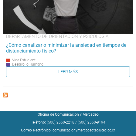
DEPARTAMENTO DE ORIENTACIÓN Y PSICOLOGÍA
¿Cómo canalizar o minimizar la ansiedad en tiempos de
distanciamiento físico?
Vida Estudiantil
Desarrollo Humano
LEER MÁS
Oficina de Comunicación y Mercadeo
Teléfono:
(506) 2550-2218
/
(506) 2550-9194
Correo electrónico:
comunicacionymercadeotec@tec.ac.cr