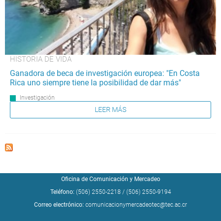
HISTORIA DE VIDA
Ganadora de beca de investigación europea: "En Costa
Rica uno siempre tiene la posibilidad de dar más"
Investigación
LEER MÁS
Oficina de Comunicación y Mercadeo
Teléfono:
(506) 2550-2218
/
(506) 2550-9194
Correo electrónico:
comunicacionymercadeotec@tec.ac.cr