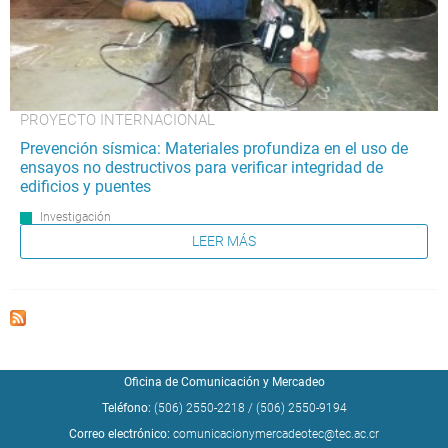
PROYECTO INTERNACIONAL
Prevención sísmica: Materiales profundiza en el uso de
ensayos no destructivos para verificar integridad de
edificios y puentes
Investigación
LEER MÁS
Oficina de Comunicación y Mercadeo
Teléfono:
(506) 2550-2218
/
(506) 2550-9194
Correo electrónico:
comunicacionymercadeotec@tec.ac.cr