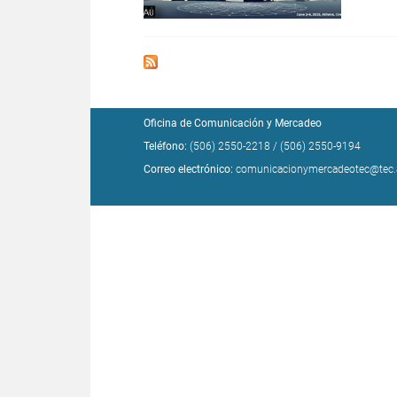
Oficina de Comunicación y Mercadeo
Teléfono:
(506) 2550-2218
/
(506) 2550-9194
Correo electrónico:
comunicacionymercadeotec@tec.a