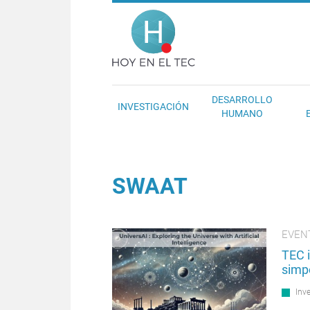
Pasar al contenido principal
Hoy en el T
DESARROLLO
INVESTIGACIÓN
HUMANO
SWAAT
EVEN
TEC i
simp
Inv