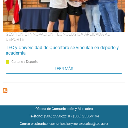
GESTIÓN E INNOVACIÓN TECNOLÓGICA APLICADA AL
DEPORTE
TEC y Universidad de Querétaro se vinculan en deporte y
academia
Cultura y Deporte
LEER MÁS
Oficina de Comunicación y Mercadeo
Teléfono:
(506) 2550-2218
/
(506) 2550-9194
Correo electrónico:
comunicacionymercadeotec@tec.ac.cr