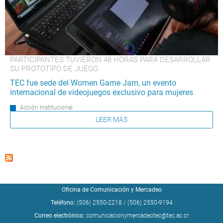
PARTICIPANTES TUVIERON 48 HORAS PARA DESARROLLAR
SU PROTOTIPO DE JUEGO
TEC fue sede del Women Game Jam, un evento
internacional de videojuegos exclusivo para mujeres
Acción Institucional
LEER MÁS
Oficina de Comunicación y Mercadeo
Teléfono:
(506) 2550-2218
/
(506) 2550-9194
Correo electrónico:
comunicacionymercadeotec@tec.ac.cr