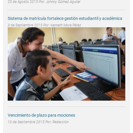
25 de Agosto 2015 Por:
Johnny Gómez Aguilar
Sistema de matrícula fortalece gestión estudiantil y académica
3 de Septiembre 2015 Por:
Kenneth Mora Pérez
Vencimiento de plazo para mociones
10 de Septiembre 2015 Por:
Redacción