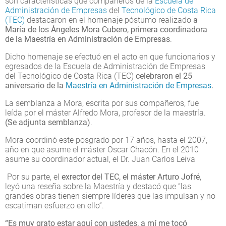
son características que compañeros de la
Escuela de
Administración de Empresas
del
Tecnológico de Costa Rica
(TEC)
destacaron en el homenaje póstumo realizado
a
María de los Ángeles Mora Cubero, primera coordinadora
de la Maestría en Administración de Empresas
.
Dicho homenaje se efectuó en el acto en que funcionarios y
egresados de la Escuela de Administración de Empresas
del Tecnológico de Costa Rica (TEC)
celebraron el 25
aniversario de la
Maestría en Administración de Empresas
.
La semblanza a Mora, escrita por sus compañeros, fue
leída por el máster Alfredo Mora, profesor de la maestría.
(Se adjunta semblanza)
.
Mora coordinó este posgrado por 17 años, hasta el 2007,
año en que asume el máster Oscar Chacón. En el 2010
asume su coordinador actual, el Dr. Juan Carlos Leiva
Por su parte, el
exrector del TEC, el máster Arturo Jofré
,
leyó una reseña sobre la Maestría y destacó que “las
grandes obras tienen siempre líderes que las impulsan y no
escatiman esfuerzo en ello”.
“Es muy grato estar aquí con ustedes, a mí me tocó