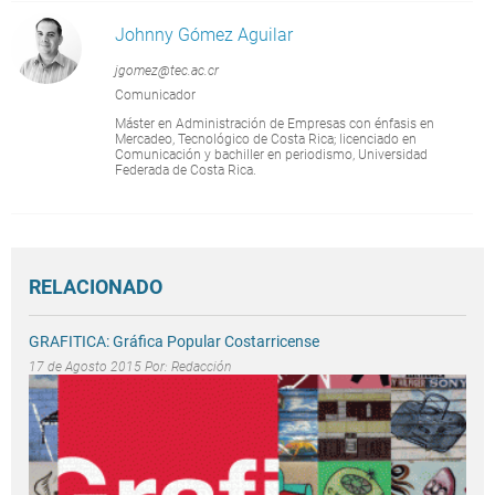
Johnny Gómez Aguilar
jgomez@tec.ac.cr
Comunicador
Máster en Administración de Empresas con énfasis en
Mercadeo, Tecnológico de Costa Rica; licenciado en
Comunicación y bachiller en periodismo, Universidad
Federada de Costa Rica.
RELACIONADO
GRAFITICA: Gráfica Popular Costarricense
17 de Agosto 2015 Por:
Redacción