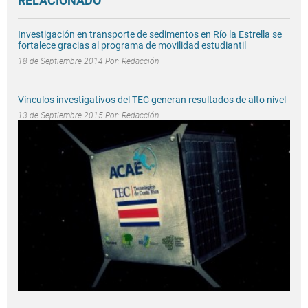
RELACIONADO
Investigación en transporte de sedimentos en Río la Estrella se
fortalece gracias al programa de movilidad estudiantil
18 de Septiembre 2014 Por:
Redacción
Vínculos investigativos del TEC generan resultados de alto nivel
13 de Septiembre 2015 Por:
Redacción