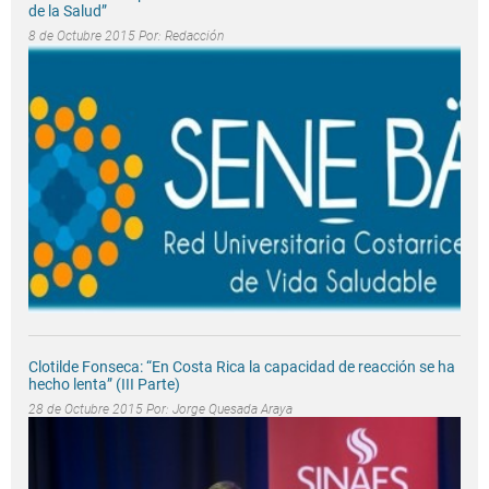
de la Salud”
8 de Octubre 2015 Por:
Redacción
Clotilde Fonseca: “En Costa Rica la capacidad de reacción se ha
hecho lenta” (III Parte)
28 de Octubre 2015 Por:
Jorge Quesada Araya