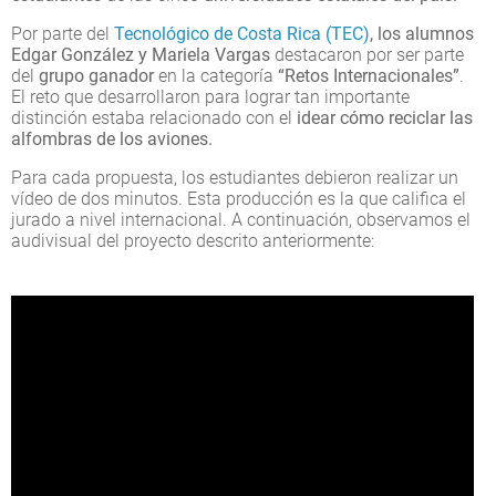
Por parte del
Tecnológico de Costa Rica (TEC)
, los alumnos
Edgar González y Mariela Vargas
destacaron por ser parte
del
grupo ganador
en la categoría
“Retos Internacionales”
.
El reto que desarrollaron para lograr tan importante
distinción estaba relacionado con el
idear cómo reciclar las
alfombras de los aviones.
Para cada propuesta, los estudiantes debieron realizar un
vídeo de dos minutos. Esta producción es la que califica el
jurado a nivel internacional. A continuación, observamos el
audivisual del proyecto descrito anteriormente: