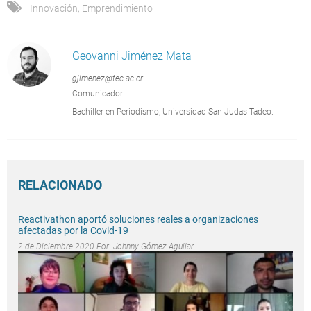
Innovación
,
Emprendimiento
Geovanni Jiménez Mata
gjimenez@tec.ac.cr
Comunicador
Bachiller en Periodismo, Universidad San Judas Tadeo.
RELACIONADO
Reactivathon aportó soluciones reales a organizaciones
afectadas por la Covid-19
2 de Diciembre 2020 Por:
Johnny Gómez Aguilar