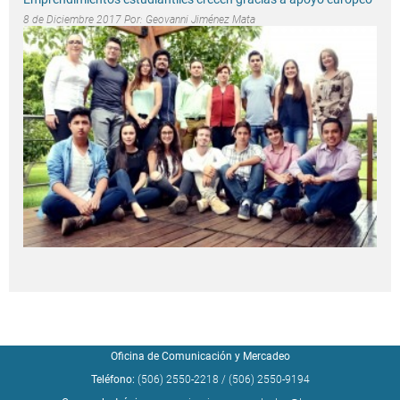
8 de Diciembre 2017 Por:
Geovanni Jiménez Mata
Oficina de Comunicación y Mercadeo
Teléfono:
(506) 2550-2218
/
(506) 2550-9194