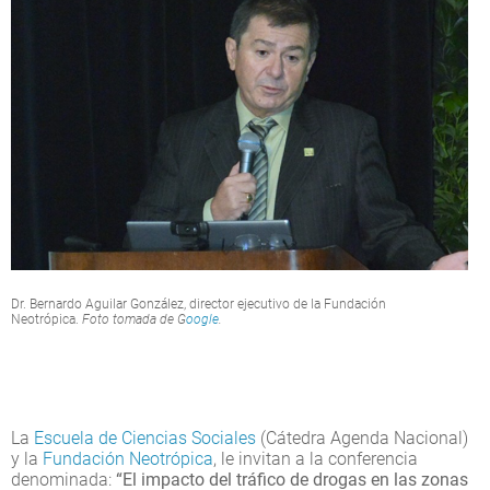
Dr. Bernardo Aguilar González, director ejecutivo de la Fundación
Neotrópica.
Foto tomada de G
oogle
.
La
Escuela de Ciencias Sociales
(Cátedra Agenda Nacional)
y la
Fundación Neotrópica
, le invitan a la conferencia
denominada:
“El impacto del tráfico de drogas en las zonas