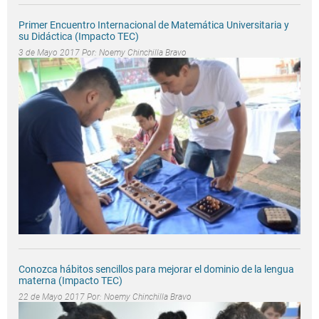
Primer Encuentro Internacional de Matemática Universitaria y
su Didáctica (Impacto TEC)
3 de Mayo 2017 Por:
Noemy Chinchilla Bravo
Conozca hábitos sencillos para mejorar el dominio de la lengua
materna (Impacto TEC)
22 de Mayo 2017 Por:
Noemy Chinchilla Bravo