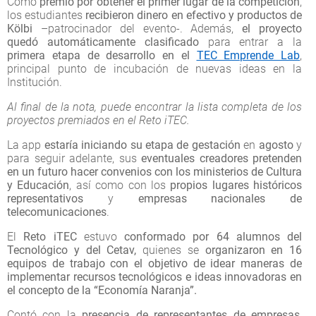
Como
premio por obtener el primer lugar de la competición
,
los estudiantes
recibieron dinero en efectivo y productos de
Kölbi
–patrocinador del evento-. Además,
el proyecto
quedó automáticamente clasificado
para entrar a la
primera etapa de desarrollo en el
TEC Emprende Lab
,
principal punto de incubación de nuevas ideas en la
Institución.
Al final de la nota, puede encontrar la lista completa de los
proyectos premiados en el Reto iTEC.
La app
estaría iniciando su etapa de gestación
en
agosto
y
para seguir adelante, sus
eventuales creadores pretenden
en un futuro hacer convenios con los ministerios de Cultura
y Educación
, así como con los
propios lugares históricos
representativos
y
empresas nacionales de
telecomunicaciones
.
El
Reto iTEC
estuvo
conformado por 64 alumnos del
Tecnológico y del Cetav,
quienes se
organizaron en 16
equipos de trabajo con el objetivo de idear maneras de
implementar recursos tecnológicos e ideas innovadoras en
el concepto de la “Economía Naranja”.
Contó con la
presencia de representantes de empresas
,