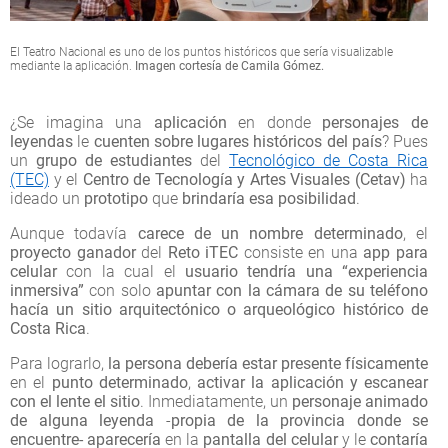
El Teatro Nacional es uno de los puntos históricos que sería visualizable
mediante la aplicación.
Imagen cortesía de Camila Gómez.
¿Se imagina una
aplicación
en donde
personajes de
leyendas
le
cuenten sobre lugares históricos del país
? Pues
un
grupo de estudiantes
del
Tecnológico de Costa Rica
(TEC)
y el
Centro de Tecnología y Artes Visuales (Cetav)
ha
ideado un
prototipo
que
brindaría esa posibilidad
.
Aunque todavía
carece de un nombre determinado
, el
proyecto ganador
del
Reto iTEC
consiste en una
app para
celular
con la cual el
usuario tendría una “experiencia
inmersiva”
con solo
apuntar con la cámara
de su teléfono
hacía un sitio arquitectónico o arqueológico
histórico de
Costa Rica
.
Para lograrlo,
la persona debería estar presente físicamente
en el
punto determinado
,
activar la aplicación y escanear
con el lente el sitio
. Inmediatamente, un
personaje animado
de alguna leyenda
-
propia de la provincia donde se
encuentre- aparecería
en la
pantalla del celular
y le
contaría