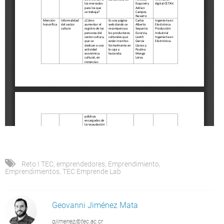
Reto I TEC
,
emprendedores
,
Emprendimiento
,
Emprendimientos
,
TEC Emprende Lab
Geovanni Jiménez Mata
gjimenez@tec.ac.cr