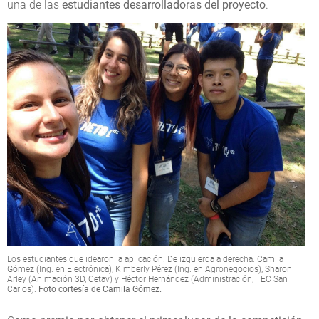
una de las
estudiantes desarrolladoras del proyecto
.
Los estudiantes que idearon la aplicación. De izquierda a derecha: Camila
Gómez (Ing. en Electrónica), Kimberly Pérez (Ing. en Agronegocios), Sharon
Arley (Animación 3D, Cetav) y Héctor Hernández (Administración, TEC San
Carlos).
Foto cortesía de Camila Gómez.