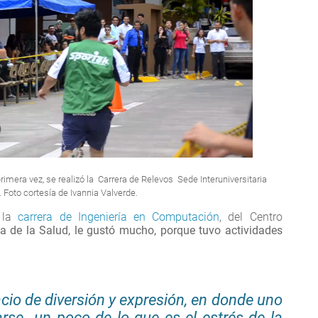
primera vez, se realizó la Carrera de Relevos Sede Interuniversitaria
. Foto cortesía de Ivannia Valverde.
e la
carrera de Ingeniería en Computación
, del Centro
ria de la Salud, le gustó mucho, porque tuvo actividades
cio de diversión y expresión, en donde uno
rse un poco de lo que es el estrés de la