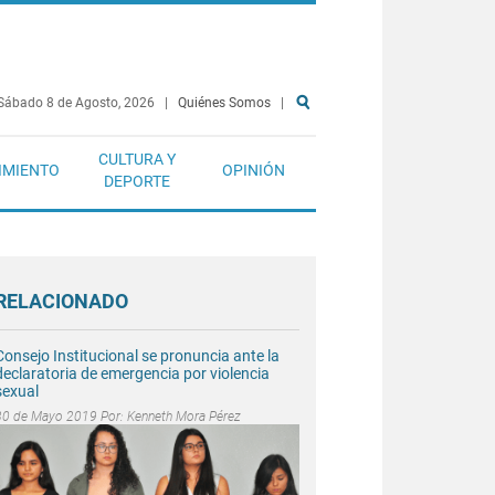
Sábado 8 de Agosto, 2026
|
Quiénes Somos
|
CULTURA Y
IMIENTO
OPINIÓN
DEPORTE
RELACIONADO
Consejo Institucional se pronuncia ante la
declaratoria de emergencia por violencia
sexual
30 de Mayo 2019 Por:
Kenneth Mora Pérez