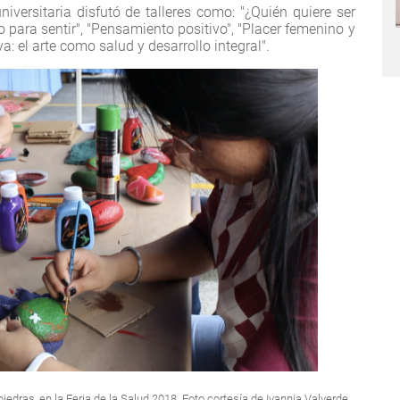
niversitaria disfutó de talleres como: "¿Quién quiere ser
 para sentir", "Pensamiento positivo", "Placer femenino y
a: el arte como salud y desarrollo integral".
piedras, en la Feria de la Salud 2018. Foto cortesía de Ivannia Valverde.