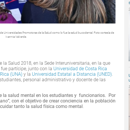
e de Universidades Promotoras de la Salud como lo fue la salud bucodental. Foto cortesía de
Ivannia Valverde.
 la Salud 2018, en la Sede Interuniversitaria, en la que
fue partícipe, junto con la
Universidad de Costa Rica
 Rica (UNA)
y la
Universidad Estatal a Distancia (UNED)
.
estudiantes, personal administrativo y docente de las
de la salud mental en los estudiantes y funcionarios. Por
sano”
, con el objetivo de crear conciencia en la población
cuidar tanto la salud física como mental
.