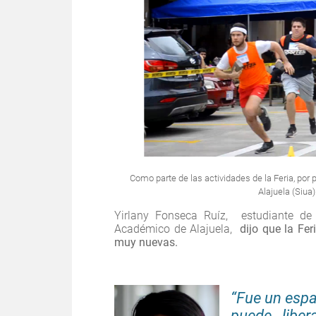
Como parte de las actividades de la Feria, por 
Alajuela (Siua)
Yirlany Fonseca Ruíz, estudiante d
Académico de Alajuela,
dijo que la Fe
muy nuevas.
“Fue un espa
puede libera