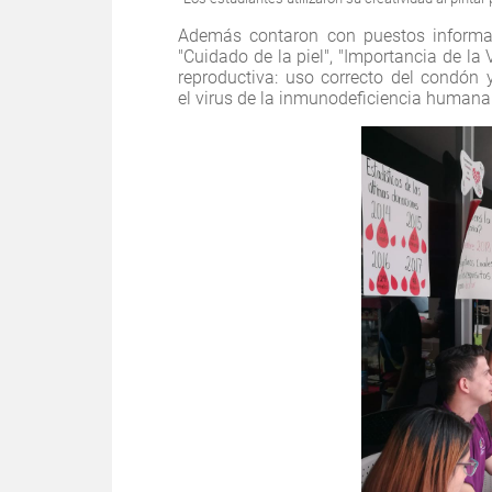
Además contaron con puestos informati
"Cuidado de la piel", "Importancia de la 
reproductiva: uso correcto del condón
el virus de la inmunodeficiencia humana 