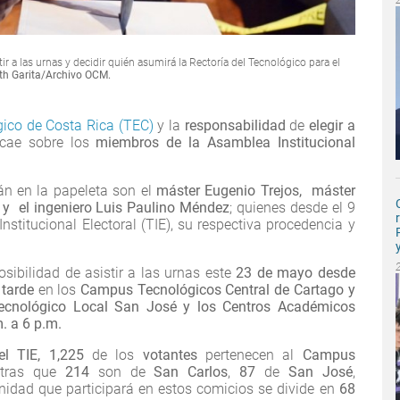
r a las urnas y decidir quién asumirá la Rectoría del Tecnológico para el
uth Garita/Archivo OCM.
ico de Costa Rica (TEC)
y la
responsabilidad
de
elegir a
cae sobre los
miembros de la Asamblea Institucional
n en la papeleta son el
máster Eugenio Trejos, máster
z y el ingeniero Luis Paulino Méndez
; quienes desde el 9
 Institucional Electoral (TIE), su respectiva procedencia y
sibilidad de asistir a las urnas este
23 de mayo desde
 tarde
en los
Campus Tecnológicos Central de Cartago y
cnológico
Local San José y los Centros Académicos
m. a 6 p.m.
l TIE, 1,225
de los
votantes
pertenecen al
Campus
ntras que
214
son de
San Carlos
,
87
de
San José
,
idad que participará en estos comicios se divide en
68