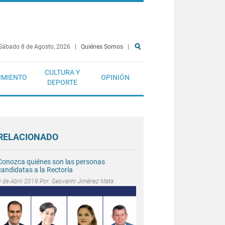
Sábado 8 de Agosto, 2026
|
Quiénes Somos
|
CULTURA Y
IMIENTO
OPINIÓN
DEPORTE
RELACIONADO
Conozca quiénes son las personas
candidatas a la Rectoría
9 de Abril 2019 Por:
Geovanni Jiménez Mata