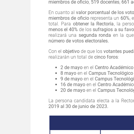
miembros de oficio
,
519 docentes
,
661 a
En cuanto al
valor porcentual de los vot
miembros de oficio
representa un
60%
, 
total. Para
obtener la Rectoría
, la per
menos el 40%
de los
sufragios a su favo
realizará una
segunda ronda
en la qu
número de votos electorales.
Con el
objetivo
de que los
votantes pued
realizarán un total de
cinco foros
:
2 de mayo
en el
Centro Académico d
8 mayo
en el
Campus Tecnológico L
9 de mayo
en el
Campus Tecnológic
16 de mayo
en el
Centro Académico
20 de mayo
en el
Campus Tecnológi
La persona candidata electa a la Recto
2019 al 30 de junio de 2023.