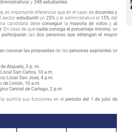
dministrativos
y
348 estudiantes.
os
, es importante diferenciar que en el caso de
docentes y
el sector
estudiantil
un
25%
y el administrativo el
15%
del
sona candidata debe
conseguir
la
mayoría de votos
y
al
r.
En caso de que
nadie consiga el porcentaje mínimo
, se
e
participarán
las
dos personas que obtengan el mayor
an conocer las propuestas
de las
personas aspirantes
se
e Alajuela, 3 p. m.
.
ocal San Carlos, 10 a.m.
.
o Local San José, 4 p.m.
 de Limón, 10 a.m.
co Central de Cartago, 2 p.m.
ría aumirá sus funciones en el
período del 1 de julio de