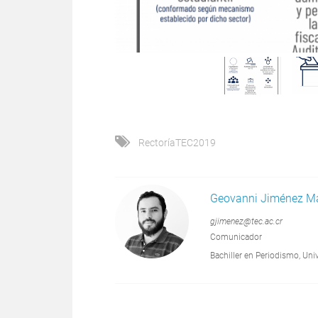
RectoríaTEC2019
Geovanni Jiménez M
gjimenez@tec.ac.cr
Comunicador
Bachiller en Periodismo, Un