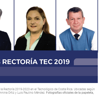
e la Rectoría 2019-2023 en el Tecnológico de Costa Rica. Ubicadas según
nnina Ortiz y Luis Paulino Méndez.
Fotografías oficiales de la papeleta,