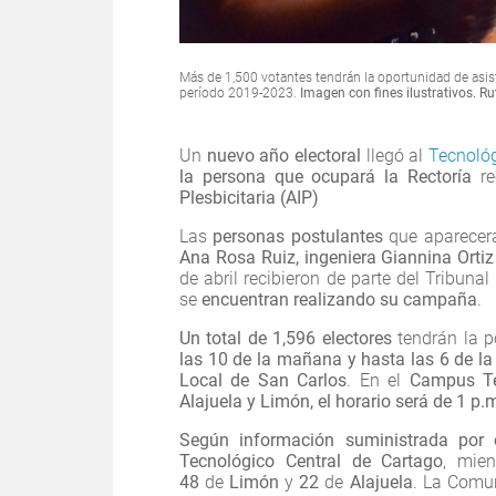
Más de 1,500 votantes tendrán la oportunidad de asisti
período 2019-2023.
Imagen con fines ilustrativos. R
Un
nuevo año electoral
llegó al
Tecnológ
la persona que ocupará la Rectoría
re
Plesbicitaria (AIP)
Las
personas postulantes
que aparecerá
Ana Rosa Ruiz, ingeniera Giannina Orti
de abril recibieron de parte del Tribunal
se
encuentran realizando su campaña
.
Un total de 1,596 electores
tendrán la po
las 10 de la mañana y hasta las 6 de la
Local de San Carlos
. En el
Campus Te
Alajuela y Limón,
el horario será de 1 p.
Según información suministrada por e
Tecnológico Central de Cartago
, mie
48
de
Limón
y
22
de
Alajuela
. La Comun