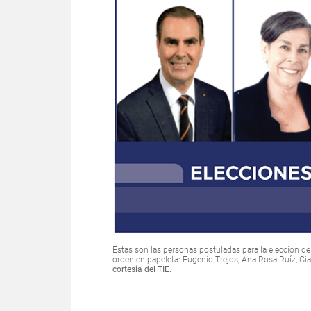
Estas son las personas postuladas para la elección d
orden en papeleta: Eugenio Trejos, Ana Rosa Ruíz, Gia
cortesía del TIE.