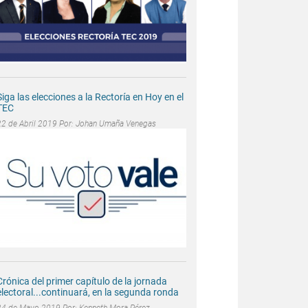
Siga las elecciones a la Rectoría en Hoy en el
TEC
22 de Abril 2019 Por:
Johan Umaña Venegas
Crónica del primer capítulo de la jornada
electoral...continuará, en la segunda ronda
24 de Mayo 2019 Por:
Kenneth Mora Pérez