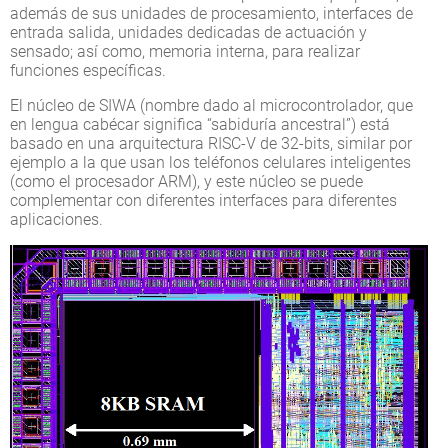
además de sus unidades de procesamiento, interfaces de
entrada salida, unidades dedicadas de actuación y
sensado; así como, memoria interna, para realizar
funciones específicas.
El núcleo de SIWA (nombre dado al microcontrolador, que
en lengua cabécar significa “sabiduría ancestral”) está
basado en una arquitectura RISC-V de 32-bits, similar por
ejemplo a la que usan los teléfonos celulares inteligentes
(como el procesador ARM), y este núcleo se puede
complementar con diferentes interfaces para diferentes
aplicaciones.