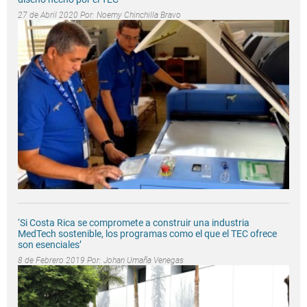
27 de Abril 2020 Por:
Noemy Chinchilla Bravo
‘Si Costa Rica se compromete a construir una industria
MedTech sostenible, los programas como el que el TEC ofrece
son esenciales’
8 de Febrero 2019 Por:
Johan Umaña Venegas