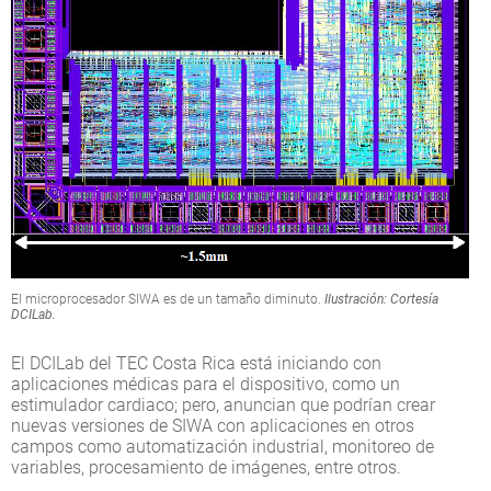
El microprocesador SIWA es de un tamaño diminuto.
Ilustración: Cortesía
DCILab.
El DCILab del TEC Costa Rica está iniciando con
aplicaciones médicas para el dispositivo, como un
estimulador cardiaco; pero, anuncian que podrían crear
nuevas versiones de SIWA con aplicaciones en otros
campos como automatización industrial, monitoreo de
variables, procesamiento de imágenes, entre otros.