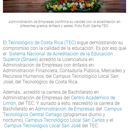
Administración de Empresas confirma su calidad con la acreditación en
diferentes grados, énfasis y sedes. Foto Ruth Garita/TEC.
El
Tecnológico de Costa Rica (TEC)
sigue demostrando su
compromiso con la calidad de la educación. Es por eso que
el
Sistema Nacional de Acreditación de la Educación
Superior (Sinaes)
acreditó la Licenciatura en
Administración de Empresas con énfasis en:
Administración Financiera, Contaduría Pública, Mercadeo y
Recursos Humanos, del Campus Tecnológico Local San
José, del Tecnológico de Costa Rica.
Además, acreditó la carrera de Bachillerato en
Administración de Empresas del
Centro Académico de
Limón
, del TEC. Y aunado a esto, reacreditó la carrera de
Bachillerato en
Administración de Empresas
del
Campus
Tecnológico Central Cartago
(programas diurno y
nocturno),
Campus Tecnológico Local San Carlos
y el
Campus Tecnológico Local San José
del TEC.