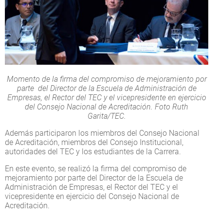
Momento de la firma del compromiso de mejoramiento por
parte del Director de la Escuela de Administración de
Empresas, el Rector del TEC y el vicepresidente en ejercicio
del Consejo Nacional de Acreditación. Foto Ruth
Garita/TEC.
Además participaron los miembros del Consejo Nacional
de Acreditación, miembros del Consejo Institucional,
autoridades del TEC y los estudiantes de la Carrera.
En este evento, se realizó la firma del compromiso de
mejoramiento por parte del Director de la Escuela de
Administración de Empresas, el Rector del TEC y el
vicepresidente en ejercicio del Consejo Nacional de
Acreditación.