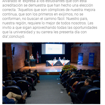
Alvarado le expresa a los estudiantes que con esta
acreditación se demuestra que han hecho una elección
correcta. "Aquellos que son cómplices de nuestra mejora
continua, que son los primeros en exijirnos, no se
conforman, no buscan el camino fácil. Nuestro país,
nuestra región, requiere lo mejor de todos nosotros. Les
invito a que sigan aprovechando todas las oportunidades
que la universidad y su carrera les presenta día con
día",concluyó.