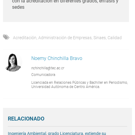
con la acreditación en diferentes grados, énfasis y
sedes
Acreditación
,
Administración de Empresas
,
Sinaes
,
Calidad
Noemy Chinchilla Bravo
nchinchilla@tec.ac.cr
Comunicadora
Licenciada en Relaciones Públicas y Bachiller en Periodismo,
Universidad Autónoma de Centro América.
RELACIONADO
Ingeniería Ambiental, grado Licenciatura, extiende su