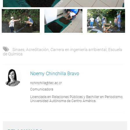
Sinaes
,
Acreditación
,
Carrera en ingeniería ambiental
,
Escuela
de Química
Noemy Chinchilla Bravo
nchinchilla@tec.ac.cr
Comunicadora
Licenciada en Relaciones Públicas y Bachiller en Periodismo,
Universidad Autónoma de Centro América.