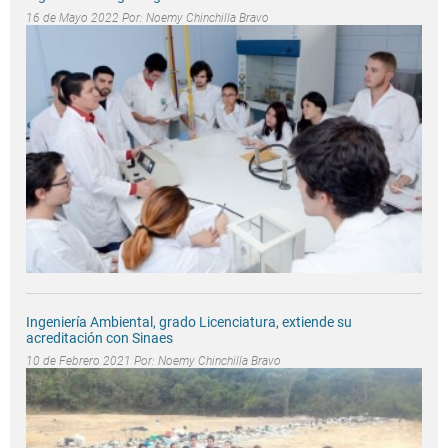
16 de Mayo 2022 Por:
Noemy Chinchilla Bravo
Ingeniería Ambiental, grado Licenciatura, extiende su
acreditación con Sinaes
10 de Febrero 2021 Por:
Noemy Chinchilla Bravo