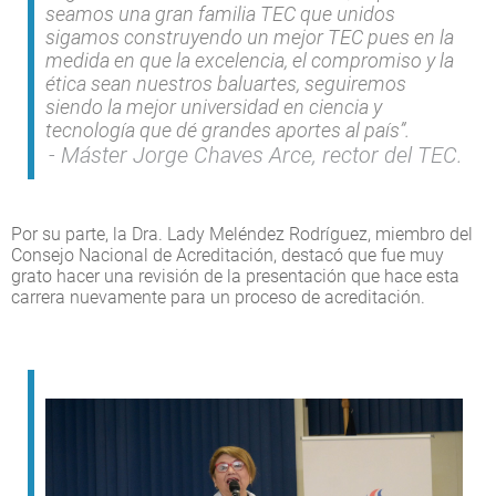
seamos una gran familia TEC que unidos
sigamos construyendo un mejor TEC pues en la
medida en que la excelencia, el compromiso y la
ética sean nuestros baluartes, seguiremos
siendo la mejor universidad en ciencia y
tecnología que dé grandes aportes al país”.
Máster Jorge Chaves Arce, rector del TEC.
Por su parte, la Dra. Lady Meléndez Rodríguez, miembro del
Consejo Nacional de Acreditación, destacó que fue muy
grato hacer una revisión de la presentación que hace esta
carrera nuevamente para un proceso de acreditación.