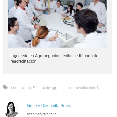
Ingeniería en Agronegocios recibe certificado de
reacreditación
Licenciatura
,
Escuela de Agronegocios
,
Acreditación
,
Sinaes
Noemy Chinchilla Bravo
nchinchilla@tec.ac.cr