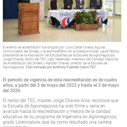
El evento de acreditación fue dirigido por Julio César Oviedo Aguilar,
comunicador del Sinaes, y le acompañaron en la mesa principal: Laura Tencio,
presidenta de la Asociación de Estudiantes de la Escuela de Agronegocios;
Jorge Chaves, rector del TEC; Lady Meléndez, miembro del Consejo Nacional
de Acreditación del Sinaes y Randall Chaves, director de la Escuela de
Agronegocios
.
Foto tomada por Anthony Fuentes Calvo/TEC.
El período de vigencia de esta reacreditación es de cuatro
años, a partir del 3 de mayo del 2022 y hasta el 3 de mayo
del 2026.
El rector del TEC, máster Jorge Chaves Arce, reconoce que
la Escuela de Agronegocios ha sido firme y seria en
avanzar hacia la reacreditación y mejora de la calidad
educativa de su programa de Ingeniería en Agronegocios,
grado Licenciatura, que da como resultado una carrera