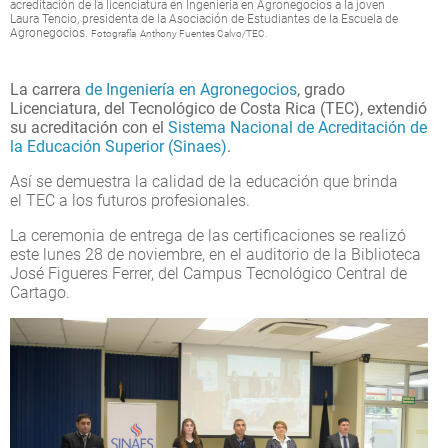
acreditación de la licenciatura en Ingeniería en Agronegocios a la joven
Laura Tencio, presidenta de la Asociación de Estudiantes de la Escuela de
Agronegocios.
Fotografía Anthony Fuentes Calvo/TEC.
La carrera
de Ingeniería en Agronegocios
, grado
Licenciatura, del Tecnológico de Costa Rica (TEC), extendió
su acreditación con el
Sistema Nacional de Acreditación de
la Educación Superior (Sinaes)
.
Así se demuestra la calidad de la educación que brinda
el TEC a los futuros profesionales.
La ceremonia de entrega de las certificaciones se realizó
este lunes 28 de noviembre, en el auditorio de la Biblioteca
José Figueres Ferrer, del Campus Tecnológico Central de
Cartago.