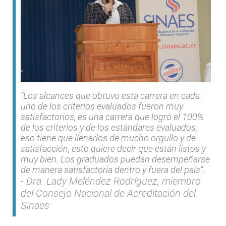
“Los alcances que obtuvo esta carrera en cada
uno de los criterios evaluados fueron muy
satisfactorios, es una carrera que logró el 100%
de los criterios y de los estándares evaluados,
eso tiene que llenarlos de mucho orgullo y de
satisfacción, esto quiere decir que están listos y
muy bien. Los graduados puedan desempeñarse
de manera satisfactoria dentro y fuera del país".
Dra. Lady Meléndez Rodríguez, miembro
del Consejo Nacional de Acreditación del
Sinaes