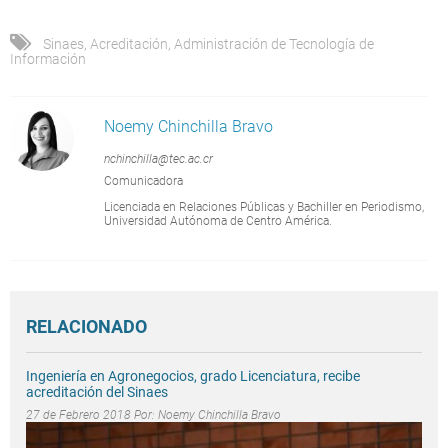
Sinaes
,
Acreditación
,
Administración de Tecnología de
Información
Noemy Chinchilla Bravo
nchinchilla@tec.ac.cr
Comunicadora
Licenciada en Relaciones Públicas y Bachiller en Periodismo,
Universidad Autónoma de Centro América.
RELACIONADO
Ingeniería en Agronegocios, grado Licenciatura, recibe
acreditación del Sinaes
27 de Febrero 2018 Por:
Noemy Chinchilla Bravo