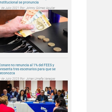
Institucional se pronuncia
1 de Julio 2021 Por:
Johnny Gómez Aguilar
Conare no renuncia al 1% del FEES y
presenta tres escenarios para que se
reconozca
6 de Julio 2023 Por:
Johan Umaña Venegas