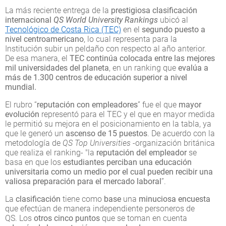
La más reciente entrega de la
prestigiosa clasificación
internacional
QS World University Rankings
ubicó al
Tecnológico de Costa Rica (TEC)
en el
segundo puesto a
nivel centroamericano
, lo cual representa para la
Institución subir un peldaño con respecto al año anterior.
De esa manera, el
TEC continúa colocada entre las mejores
mil universidades del planeta
, en un ranking que
evalúa a
más de 1.300 centros de educación superior a nivel
mundial.
El rubro “
reputación con empleadores
” fue el que
mayor
evolución
representó para el TEC y el que en mayor medida
le permitió su mejora en el posicionamiento en la tabla, ya
que le generó un
ascenso de 15 puestos
. De acuerdo con la
metodología de
QS Top Universities
-organización británica
que realiza el ranking- "la
reputación del empleador
se
basa en que los
estudiantes perciban una educación
universitaria como un medio por el cual pueden recibir una
valiosa preparación para el mercado laboral
”.
La
clasificación
tiene como
base
una
minuciosa encuesta
que efectúan de manera independiente personeros de
QS. Los
otros cinco puntos
que se toman en cuenta