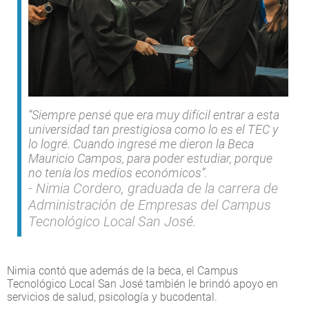
“Siempre pensé que era muy difícil entrar a esta
universidad tan prestigiosa como lo es el TEC y
lo logré. Cuando ingresé me dieron la Beca
Mauricio Campos, para poder estudiar, porque
no tenía los medios económicos”.
Nimia Cordero, graduada de la carrera de
Administración de Empresas del Campus
Tecnológico Local San José.
Nimia contó que además de la beca, el Campus
Tecnológico Local San José también le brindó apoyo en
servicios de salud, psicología y bucodental.