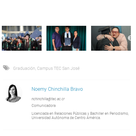
Graduación
,
Campus TEC San José
Noemy Chinchilla Bravo
nchinchilla@tec.ac.cr
Comunicadora
Licenciada en Relaciones Públicas y Bachiller en Periodismo,
Universidad Autónoma de Centro América.