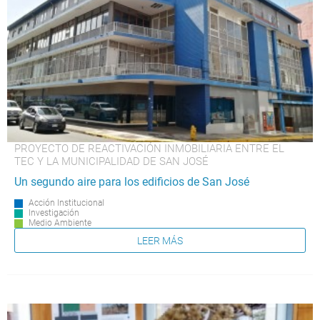
PROYECTO DE REACTIVACIÓN INMOBILIARIA ENTRE EL
TEC Y LA MUNICIPALIDAD DE SAN JOSÉ
Un segundo aire para los edificios de San José
Acción Institucional
Investigación
Medio Ambiente
LEER MÁS