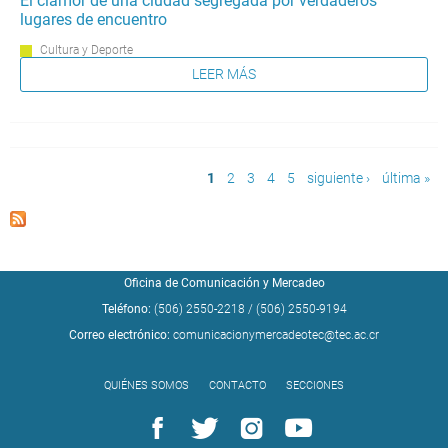
El clamor de una ciudad segregada por verdaderos
lugares de encuentro
Cultura y Deporte
LEER MÁS
Páginas
1
2
3
4
5
siguiente ›
última »
Oficina de Comunicación y Mercadeo
Teléfono:
(506) 2550-2218
/
(506) 2550-9194
Correo electrónico:
comunicacionymercadeotec@tec.ac.cr
QUIÉNES SOMOS
CONTACTO
SECCIONES