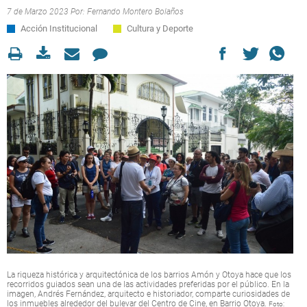
7 de Marzo 2023 Por:
Fernando Montero Bolaños
Acción Institucional
Cultura y Deporte
La riqueza histórica y arquitectónica de los barrios Amón y Otoya hace que los
recorridos guiados sean una de las actividades preferidas por el público. En la
imagen, Andrés Fernández, arquitecto e historiador, comparte curiosidades de
los inmuebles alrededor del bulevar del Centro de Cine, en Barrio Otoya.
Foto: