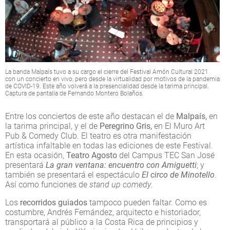
La banda Malpaís tuvo a su cargo el cierre del Festival Amón Cultural 2021
con un concierto en vivo, pero desde la virtualidad por motivos de la pandemia
de COVID-19. Este año volverá a la presencialidad desde la tarima principal.
Captura de pantalla de Fernando Montero Bolaños.
Entre los conciertos de este año destacan el de
Malpaís,
en
la tarima principal, y el de
Peregrino Gris,
en El Muro Art
Pub & Comedy Club. El teatro es otra manifestación
artística infaltable en todas las ediciones de este Festival.
En esta ocasión,
Teatro Agosto
del Campus TEC San José
presentará
La gran ventana: encuentro con Amiguetti
; y
también se presentará el espectáculo
El circo de Minotello
.
Así como funciones de
stand up comedy
.
Los
recorridos guiados
tampoco pueden faltar. Como es
costumbre, Andrés Fernández, arquitecto e historiador,
transportará al público a la Costa Rica de principios y