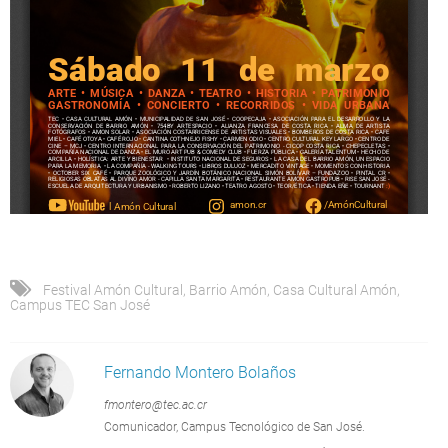
Festival Amón Cultural
,
Barrio Amón
,
Casa Cultural Amón
,
Campus TEC San José
Fernando Montero Bolaños
fmontero@tec.ac.cr
Comunicador, Campus Tecnológico de San José.