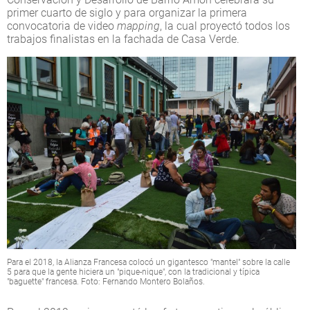
primer cuarto de siglo y para organizar la primera
convocatoria de video
mapping
, la cual proyectó todos los
trabajos finalistas en la fachada de Casa Verde.
Para el 2018, la Alianza Francesa colocó un gigantesco "mantel" sobre la calle
5 para que la gente hiciera un "pique-nique", con la tradicional y típica
"baguette" francesa. Foto: Fernando Montero Bolaños.