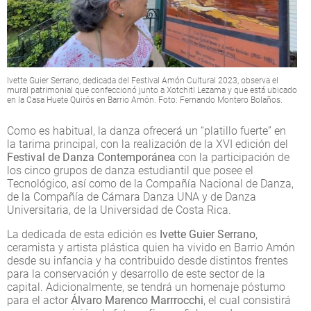
Ivette Guier Serrano, dedicada del Festival Amón Cultural 2023, observa el
mural patrimonial que confeccionó junto a Xotchitl Lezama y que está ubicado
en la Casa Huete Quirós en Barrio Amón. Foto: Fernando Montero Bolaños.
Como es habitual, la danza ofrecerá un “platillo fuerte” en
la tarima principal, con la realización de la XVI edición del
Festival de Danza Contemporánea
con la participación de
los cinco grupos de danza estudiantil que posee el
Tecnológico, así como de la Compañía Nacional de Danza,
de la Compañía de Cámara Danza UNA y de Danza
Universitaria, de la Universidad de Costa Rica.
La dedicada de esta edición es
Ivette Guier Serrano
,
ceramista y artista plástica quien ha vivido en Barrio Amón
desde su infancia y ha contribuido desde distintos frentes
para la conservación y desarrollo de este sector de la
capital. Adicionalmente, se tendrá un homenaje póstumo
para el actor
Álvaro Marenco Marrrocchi
, el cual consistirá