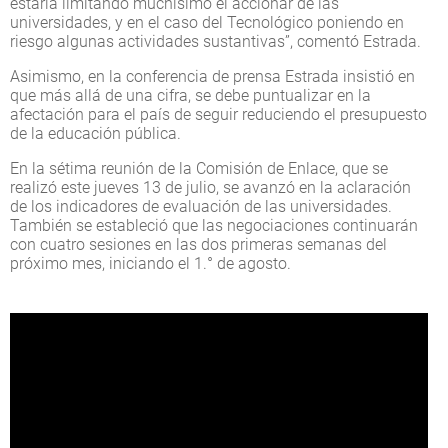
estaría limitando muchísimo el accionar de las
universidades, y en el caso del Tecnológico poniendo en
riesgo algunas actividades sustantivas”, comentó Estrada.
Asimismo, en la conferencia de prensa Estrada insistió en
que más allá de una cifra, se debe puntualizar en la
afectación para el país de seguir reduciendo el presupuesto
de la educación pública.
En la sétima reunión de la Comisión de Enlace, que se
realizó este jueves 13 de julio, se avanzó en la aclaración
de los indicadores de evaluación de las universidades.
También se estableció que las negociaciones continuarán
con cuatro sesiones en las dos primeras semanas del
próximo mes, iniciando el 1.° de agosto.