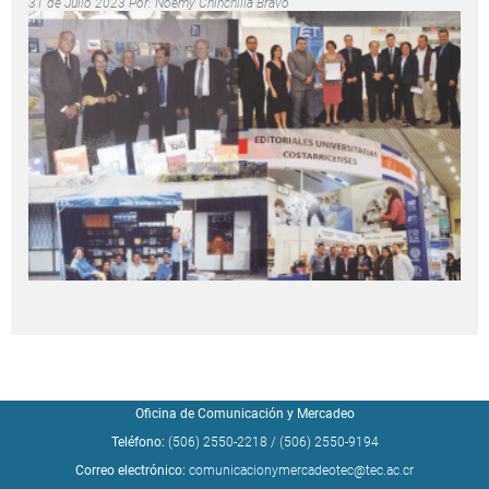
31 de Julio 2023 Por:
Noemy Chinchilla Bravo
Oficina de Comunicación y Mercadeo
Teléfono:
(506) 2550-2218
/
(506) 2550-9194
Correo electrónico:
comunicacionymercadeotec@tec.ac.cr