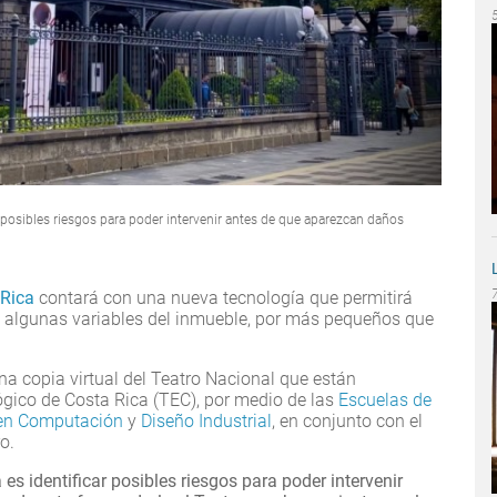
ar posibles riesgos para poder intervenir antes de que aparezcan daños
 Rica
contará con una nueva tecnología que permitirá
 algunas variables del inmueble, por más pequeños que
una copia virtual del Teatro Nacional que están
ógico de Costa Rica (TEC), por medio de las
Escuelas de
 en Computación
y
Diseño Industrial
, en conjunto con el
ro.
 es identificar posibles riesgos para poder intervenir