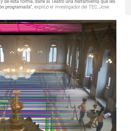
 de esta forma, darle al Teatro una herramienta que les
ión programada”
, explicó el investigador del TEC, Jose