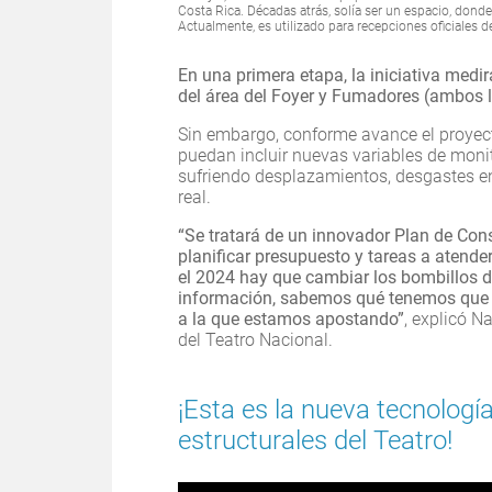
Costa Rica. Décadas atrás, solía ser un espacio, dond
Actualmente, es utilizado para recepciones oficiales 
En una primera etapa, la iniciativa med
del área del Foyer y Fumadores (ambos l
Sin embargo, conforme avance el proyect
puedan incluir nuevas variables de monit
sufriendo desplazamientos, desgastes en
real.
“Se tratará de un innovador Plan de Con
planificar presupuesto y tareas a atender
el 2024 hay que cambiar los bombillos d
información, sabemos qué tenemos que tr
a la que estamos apostando”
, explicó N
del Teatro Nacional.
¡Esta es la nueva tecnolog
estructurales del Teatro!